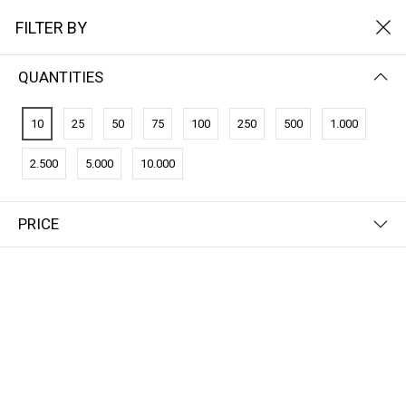
FILTER BY
QUANTITIES
Home
CO2-CERTIFICATEN
CO2-CERTIFICATEN
10
25
50
75
100
250
500
1.000
2.500
5.000
10.000
FILTER BY
NEWEST FIRST
PRICE
CO2-Credits
€256,52