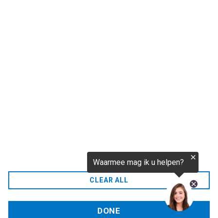
CO2.NL wordt ondersteund door topexperts op het
gebied van klimaat en buitengewone ecoondernemers
van over de hele wereld.
E-commerce website Ontworpen en ontwikkeld door
zencommerce.nl
Thuis
FAQ
CLEAR ALL
Neem contact met ons op
DONE