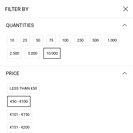
FILTER BY
QUANTITIES
FILTER BY
NEWEST FIRST
10
25
50
75
100
250
500
1.000
No results
2.500
5.000
10.000
We couldn’t find a match for these filters.
Please try another choose.
PRICE
LESS THAN €50
€50 - €100
€101 - €150
€151 - €200