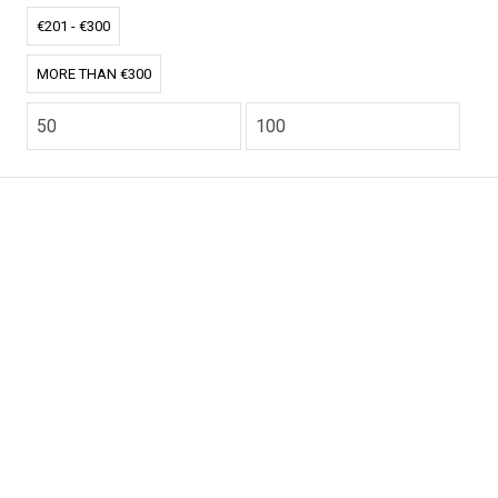
€201 - €300
MORE THAN €300
CO2.NL wordt ondersteund door topexperts op het
gebied van klimaat en buitengewone ecoondernemers
van over de hele wereld.
E-commerce website Ontworpen en ontwikkeld door
zencommerce.nl