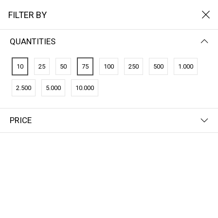
FILTER BY
QUANTITIES
10
25
50
75
100
250
500
1.000
2.500
5.000
10.000
PRICE
FILTER BY
NAME (A-Z)
CO2-Credits