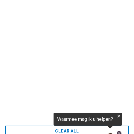
€256,52
CO2.NL wordt ondersteund door topexperts op het
gebied van klimaat en buitengewone ecoondernemers
van over de hele wereld.
E-commerce website Ontworpen en ontwikkeld door
zencommerce.nl
Thuis
FAQ
CLEAR ALL