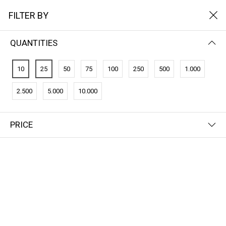
FILTER BY
QUANTITIES
10
25
50
75
100
250
500
1.000
2.500
5.000
10.000
PRICE
FILTER BY
NAME (Z-A)
CO2-Credits