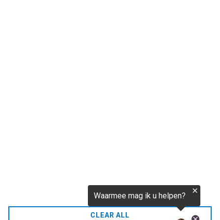
€256,52
CO2.NL wordt ondersteund door topexperts op het
gebied van klimaat en buitengewone ecoondernemers
van over de hele wereld.
E-commerce website Ontworpen en ontwikkeld door
zencommerce.nl
Thuis
FAQ
CLEAR ALL