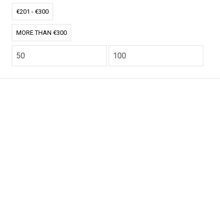
€201 - €300
MORE THAN €300
CO2.NL wordt ondersteund door topexperts op het
gebied van klimaat en buitengewone ecoondernemers
van over de hele wereld.
E-commerce website Ontworpen en ontwikkeld door
zencommerce.nl