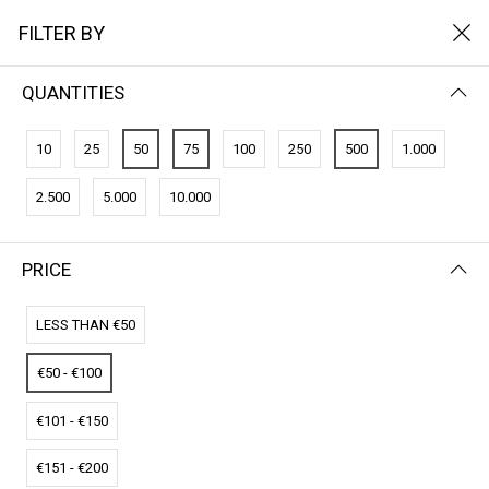
FILTER BY
QUANTITIES
FILTER BY
PRICE (LOW - HIGH)
10
25
50
75
100
250
500
1.000
No results
2.500
5.000
10.000
We couldn’t find a match for these filters.
Please try another choose.
PRICE
LESS THAN €50
€50 - €100
€101 - €150
€151 - €200