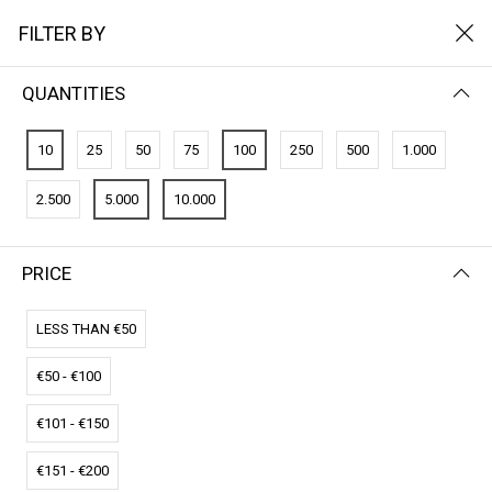
FILTER BY
QUANTITIES
10
25
50
75
100
250
500
1.000
2.500
5.000
10.000
PRICE
FILTER BY
NEWEST FIRST
LESS THAN €50
€50 - €100
€101 - €150
€151 - €200
CO2-Credits