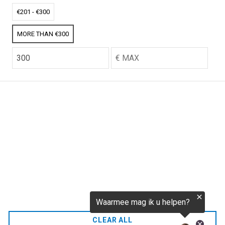
€256,52
€201 - €300
MORE THAN €300
CO2.NL wordt ondersteund door topexperts op het
gebied van klimaat en buitengewone ecoondernemers
van over de hele wereld.
E-commerce website Ontworpen en ontwikkeld door
zencommerce.nl
Thuis
FAQ
CLEAR ALL