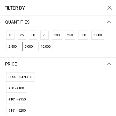
FILTER BY
QUANTITIES
10
25
50
75
100
250
500
1.000
2.500
5.000
10.000
PRICE
FILTER BY
NAME (Z-A)
LESS THAN €50
€50 - €100
€101 - €150
€151 - €200
CO2-Credits