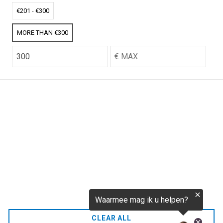
€256,52
€201 - €300
MORE THAN €300
CO2.NL wordt ondersteund door topexperts op het
gebied van klimaat en buitengewone ecoondernemers
van over de hele wereld.
E-commerce website Ontworpen en ontwikkeld door
zencommerce.nl
Thuis
FAQ
CLEAR ALL