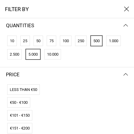
FILTER BY
QUANTITIES
10
25
50
75
100
250
500
1.000
2.500
5.000
10.000
PRICE
FILTER BY
NEWEST FIRST
LESS THAN €50
€50 - €100
€101 - €150
€151 - €200
CO2-Credits