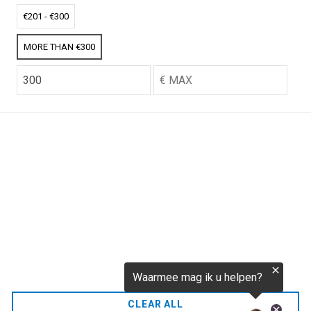
€256,52
€201 - €300
MORE THAN €300
CO2.NL wordt ondersteund door topexperts op het
gebied van klimaat en buitengewone ecoondernemers
van over de hele wereld.
E-commerce website Ontworpen en ontwikkeld door
zencommerce.nl
Thuis
FAQ
CLEAR ALL