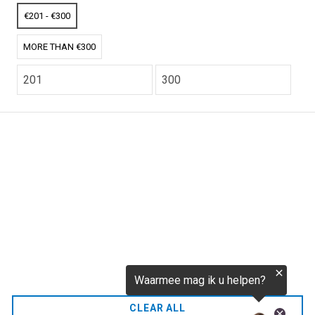
€256,52
€201 - €300
MORE THAN €300
CO2.NL wordt ondersteund door topexperts op het
gebied van klimaat en buitengewone ecoondernemers
van over de hele wereld.
E-commerce website Ontworpen en ontwikkeld door
zencommerce.nl
Thuis
FAQ
CLEAR ALL