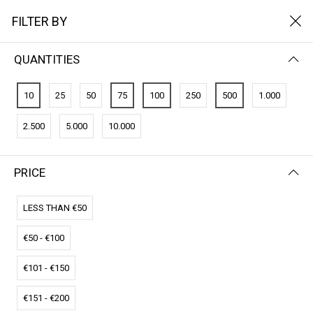
FILTER BY
QUANTITIES
10
25
50
75
100
250
500
1.000
2.500
5.000
10.000
PRICE
FILTER BY
PRICE (LOW - HIGH)
LESS THAN €50
€50 - €100
€101 - €150
€151 - €200
CO2-Credits