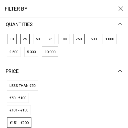
FILTER BY
QUANTITIES
FILTER BY
NEWEST FIRST
10
25
50
75
100
250
500
1.000
No results
2.500
5.000
10.000
We couldn’t find a match for these filters.
Please try another choose.
PRICE
LESS THAN €50
€50 - €100
€101 - €150
€151 - €200