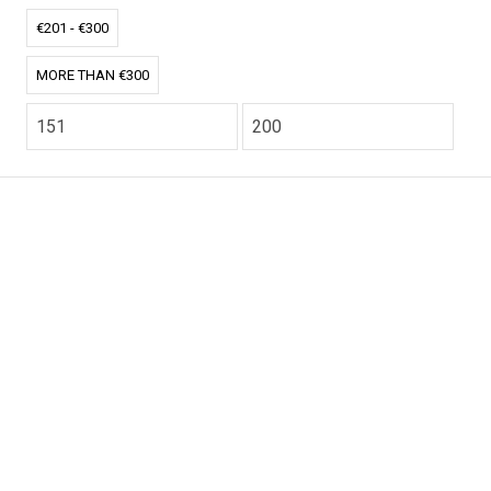
€201 - €300
MORE THAN €300
CO2.NL wordt ondersteund door topexperts op het
gebied van klimaat en buitengewone ecoondernemers
van over de hele wereld.
E-commerce website Ontworpen en ontwikkeld door
zencommerce.nl