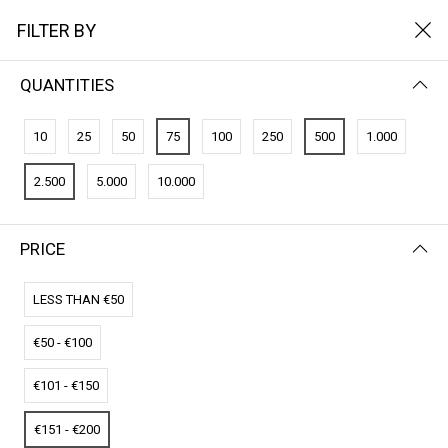
FILTER BY
QUANTITIES
FILTER BY
NEWEST FIRST
10
25
50
75
100
250
500
1.000
No results
2.500
5.000
10.000
We couldn’t find a match for these filters.
Please try another choose.
PRICE
LESS THAN €50
€50 - €100
€101 - €150
€151 - €200