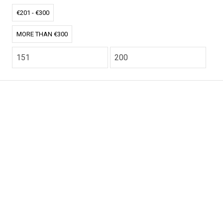
€201 - €300
MORE THAN €300
CO2.NL wordt ondersteund door topexperts op het
gebied van klimaat en buitengewone ecoondernemers
van over de hele wereld.
E-commerce website Ontworpen en ontwikkeld door
zencommerce.nl