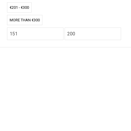
€201 - €300
MORE THAN €300
CO2.NL wordt ondersteund door topexperts op het
gebied van klimaat en buitengewone ecoondernemers
van over de hele wereld.
E-commerce website Ontworpen en ontwikkeld door
zencommerce.nl