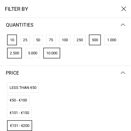
FILTER BY
QUANTITIES
FILTER BY
NEWEST FIRST
10
25
50
75
100
250
500
1.000
No results
2.500
5.000
10.000
We couldn’t find a match for these filters.
Please try another choose.
PRICE
LESS THAN €50
€50 - €100
€101 - €150
€151 - €200