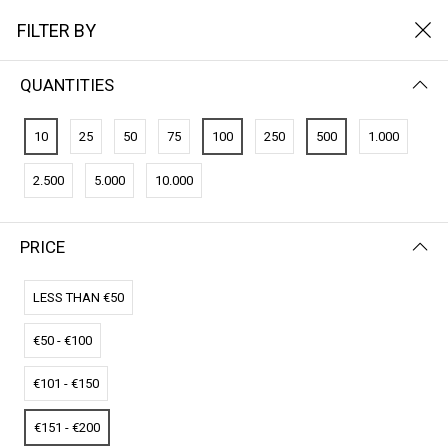
FILTER BY
QUANTITIES
FILTER BY
PRICE (LOW - HIGH)
10
25
50
75
100
250
500
1.000
No results
2.500
5.000
10.000
We couldn’t find a match for these filters.
Please try another choose.
PRICE
LESS THAN €50
€50 - €100
€101 - €150
€151 - €200