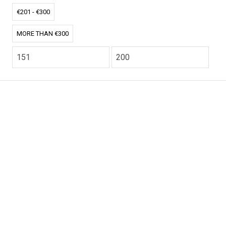
€201 - €300
MORE THAN €300
CO2.NL wordt ondersteund door topexperts op het
gebied van klimaat en buitengewone ecoondernemers
van over de hele wereld.
E-commerce website Ontworpen en ontwikkeld door
zencommerce.nl