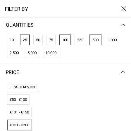
FILTER BY
QUANTITIES
FILTER BY
NAME (Z-A)
10
25
50
75
100
250
500
1.000
No results
2.500
5.000
10.000
We couldn’t find a match for these filters.
Please try another choose.
PRICE
LESS THAN €50
€50 - €100
€101 - €150
€151 - €200