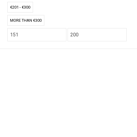
€201 - €300
MORE THAN €300
CO2.NL wordt ondersteund door topexperts op het
gebied van klimaat en buitengewone ecoondernemers
van over de hele wereld.
E-commerce website Ontworpen en ontwikkeld door
zencommerce.nl