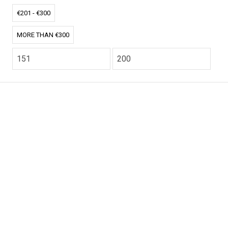
€201 - €300
MORE THAN €300
CO2.NL wordt ondersteund door topexperts op het
gebied van klimaat en buitengewone ecoondernemers
van over de hele wereld.
E-commerce website Ontworpen en ontwikkeld door
zencommerce.nl