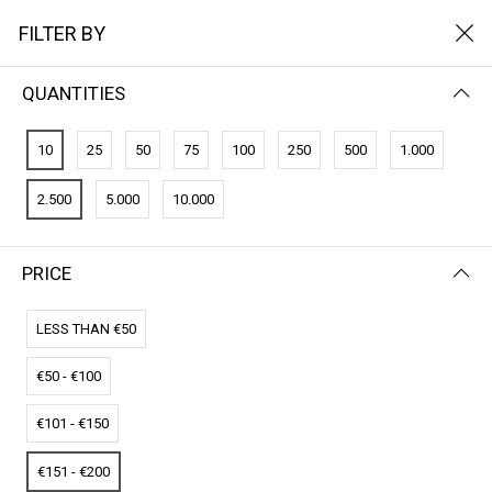
FILTER BY
QUANTITIES
FILTER BY
NAME (A-Z)
10
25
50
75
100
250
500
1.000
No results
2.500
5.000
10.000
We couldn’t find a match for these filters.
Please try another choose.
PRICE
LESS THAN €50
€50 - €100
€101 - €150
€151 - €200