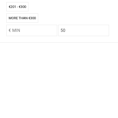
€201 - €300
MORE THAN €300
CO2.NL wordt ondersteund door topexperts op het
gebied van klimaat en buitengewone ecoondernemers
van over de hele wereld.
E-commerce website Ontworpen en ontwikkeld door
zencommerce.nl