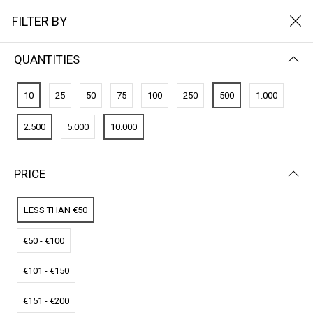
FILTER BY
QUANTITIES
FILTER BY
NEWEST FIRST
10
25
50
75
100
250
500
1.000
No results
2.500
5.000
10.000
We couldn’t find a match for these filters.
Please try another choose.
PRICE
LESS THAN €50
€50 - €100
€101 - €150
€151 - €200