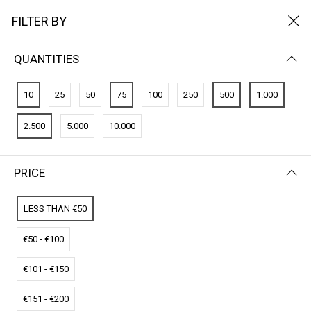
FILTER BY
QUANTITIES
FILTER BY
NEWEST FIRST
10
25
50
75
100
250
500
1.000
No results
2.500
5.000
10.000
We couldn’t find a match for these filters.
Please try another choose.
PRICE
LESS THAN €50
€50 - €100
€101 - €150
€151 - €200