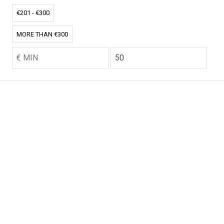
€201 - €300
MORE THAN €300
CO2.NL wordt ondersteund door topexperts op het
gebied van klimaat en buitengewone ecoondernemers
van over de hele wereld.
E-commerce website Ontworpen en ontwikkeld door
zencommerce.nl