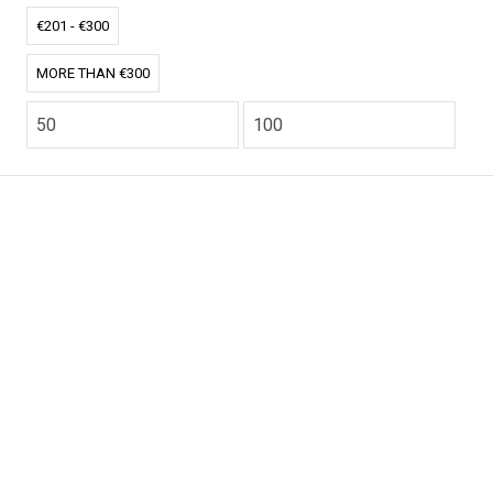
€201 - €300
MORE THAN €300
CO2.NL wordt ondersteund door topexperts op het
gebied van klimaat en buitengewone ecoondernemers
van over de hele wereld.
E-commerce website Ontworpen en ontwikkeld door
zencommerce.nl