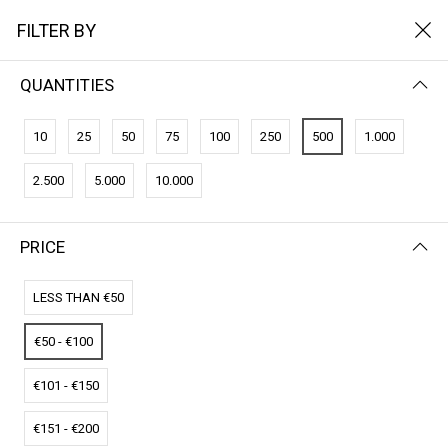
FILTER BY
QUANTITIES
FILTER BY
NAME (Z-A)
10
25
50
75
100
250
500
1.000
No results
2.500
5.000
10.000
We couldn’t find a match for these filters.
Please try another choose.
PRICE
LESS THAN €50
€50 - €100
€101 - €150
€151 - €200